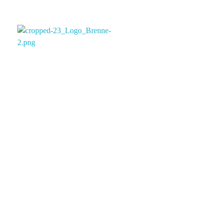
BRENNE CONSULT
Projektsteuerung. Für den gesamten DACH Raum