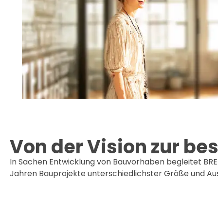
Von der Vision zur be
In Sachen Entwicklung von Bauvorhaben begleitet BRE
Jahren Bauprojekte unterschiedlichster Größe und Ausri
zielorientiert und auf Augenhöhe mit dem Auftraggebe
Unser Schwerpunkt liegt auf der Entwicklung von Bau
anspruchsvollen Nutzungskonzepten und komplexen 