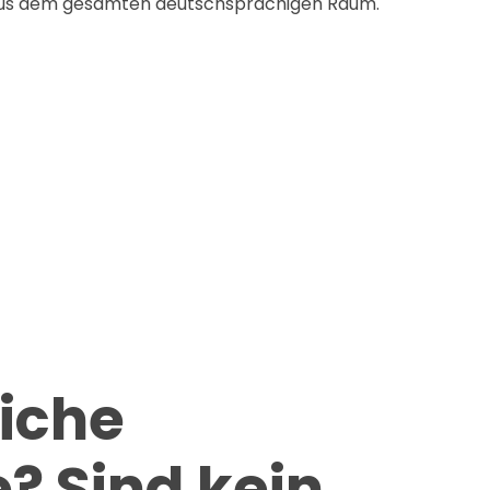
us dem gesamten deutschsprachigen Raum.
eiche
e?
Sind kein